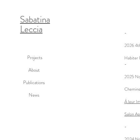
Sabatina
Leccia
-
2026 4th
Projects
Habiter l
-
About
2025 No
Publications
Cheminer,
News
À leur I
Salon A
-
2024 No