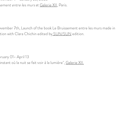
sement entre les murs
at
Galerie XII
, Paris.
ember 7th, Launch of the book Le Bruissement entre les murs made in
tion with Clara Chichin edited by
SUN/SUN
edition.
ruary 01- April 13
 instant où la nuit se fait voir à la lumière",
Galerie XII.