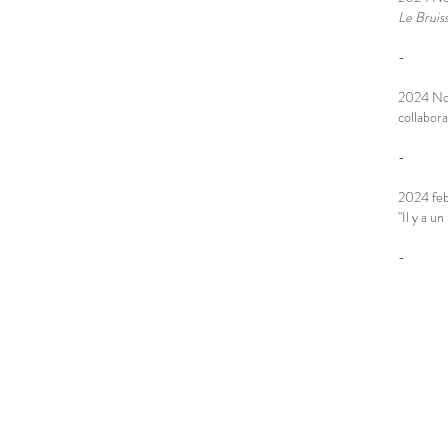
Le Bruis
-
2024 Nov
collabora
-
2024 feb
"Il y a un
-