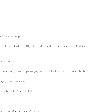
 June- 26 sept:
e Silence, Galerie XII, 14 rue des jardins Saint Paul, 75004 Paris.
vember:
 révéler, tisser le paysage, Tour 56, Belfort with Clara Chichin.
mage,
Frac Corsica,
pproche
with Galerie XII.
vember 9 - January 25, 2025