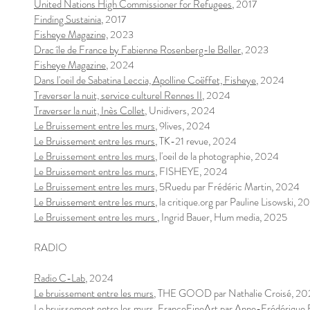
United Nations High Commissioner for Refugees
, 2017
Finding Sustainia
, 2017
Fisheye Magazine,
2023
Drac île de France by Fabienne Rosenberg-le
Beller
, 2023
Fisheye Magazine
, 2024
Dans l'oeil de Sabatina Leccia, Apolline Coëffet, Fisheye
, 2024
Traverser la nuit, service culturel Rennes II
, 2024
Traverser la nuit, Inès Collet
, Unidivers, 2024
Le Bruissement entre les murs
, 9lives, 2024
Le Bruissement entre les murs
, TK-21 revue, 2024
Le Bruissement entre les murs
, l'oeil de la photographie, 2024
Le Bruissement entre les murs
, FISHEYE, 2024
Le Bruissement entre les murs,
5Ruedu par Frédéric Martin, 2024​
Le Bruissement entre les murs
, la critique.org par Pauline Lisowski, 
Le Bruissement entre les murs
, Ingrid Bauer, Hum media, 2025​
RADIO
Radio C-Lab
, 2024
Le bruissement entre les murs
, THE GOOD par Nathalie Croisé, 2
Le bruissement entre les murs,
FranceFineArt par Anne-Frédérique 